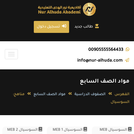
تجاوز
إلى
المحتوى
الرئيسي
طالب جديد
تسجيل دخول
00905555564433
Toggle
info@nur-alhuda.com
igation
مواد الصف السابع
الفهرس
الصفوف الدراسية
مواد الصف السابع
مناهج:
السوسيال
السوسيال MEB
السوسيال MEB 1
السوسيال MEB 2